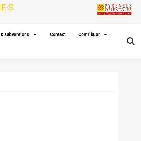
E·S
 & subventions
Contact
Contribuer