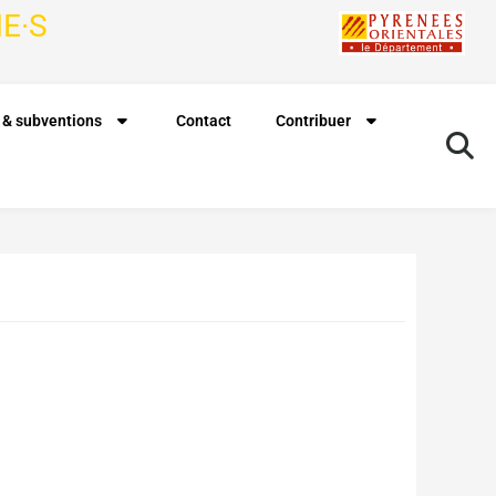
E·S
 & subventions
Contact
Contribuer