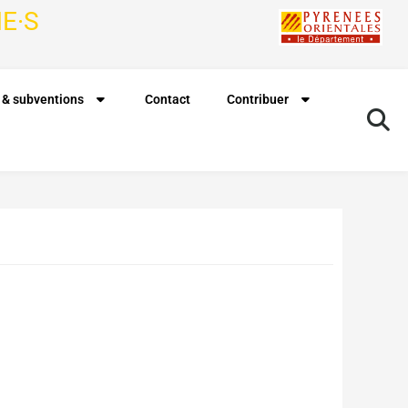
E·S
 & subventions
Contact
Contribuer