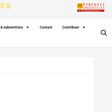
E·S
 & subventions
Contact
Contribuer