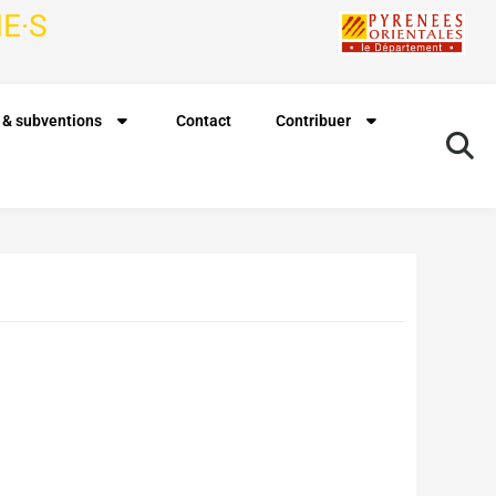
E·S
 & subventions
Contact
Contribuer