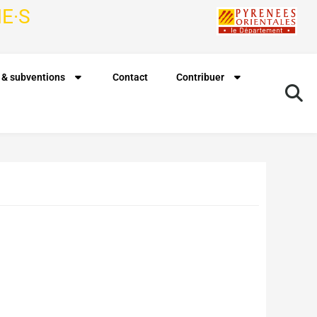
E·S
 & subventions
Contact
Contribuer