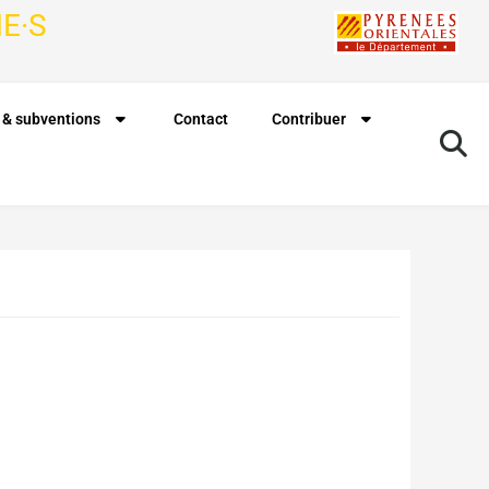
E·S
 & subventions
Contact
Contribuer