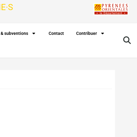
E·S
 & subventions
Contact
Contribuer