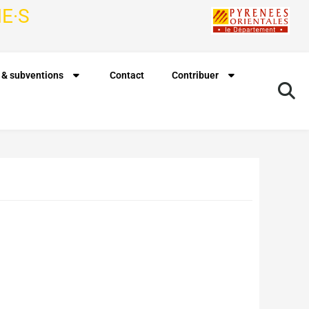
E·S
 & subventions
Contact
Contribuer