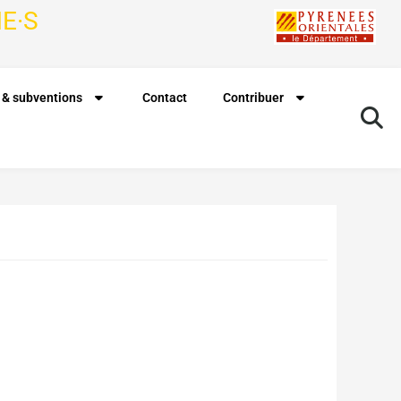
E·S
 & subventions
Contact
Contribuer