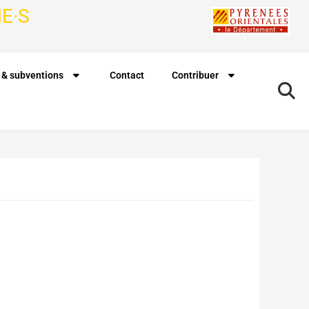
E·S
 & subventions
Contact
Contribuer