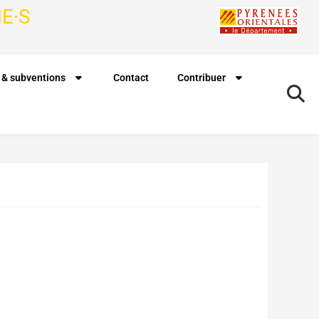
E·S
 & subventions
Contact
Contribuer