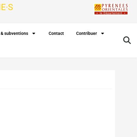
E·S
 & subventions
Contact
Contribuer