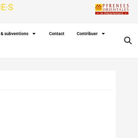
E·S
 & subventions
Contact
Contribuer