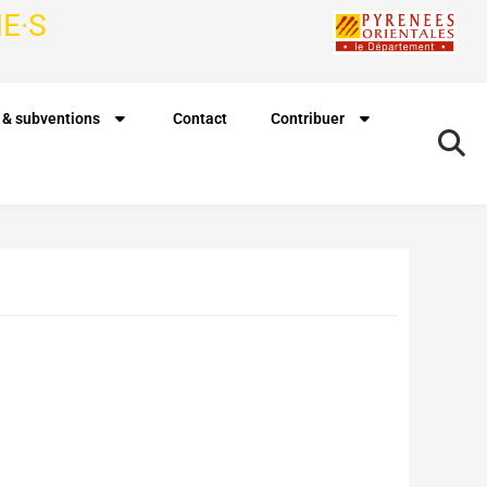
E·S
 & subventions
Contact
Contribuer