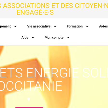
S ASSOCIATIONS ET DES CITOYEN·N
ENGAGÉ·E·S
agement
Vie associative
Formation
Aides
Aide
Mon compte
ETS ENERGIE SOL
OCCITANIE