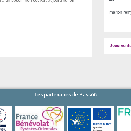
nd à un besoin non couvert aujourd'hui en
marion.remy
Documents 
Les partenaires de Pass66