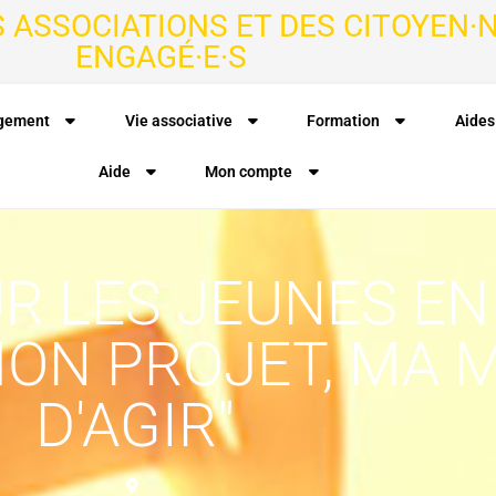
S ASSOCIATIONS ET DES CITOYEN·N
ENGAGÉ·E·S
agement
Vie associative
Formation
Aides
Aide
Mon compte
 LES JEUNES EN
"MON PROJET, MA 
D'AGIR"