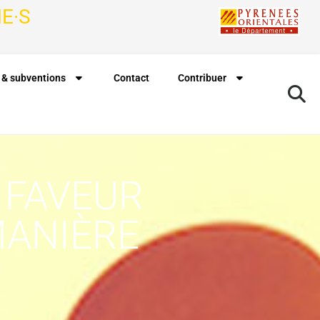
E·S
 & subventions
Contact
Contribuer
 FAVEUR
MANIÈRE