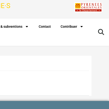
E·S
 & subventions
Contact
Contribuer