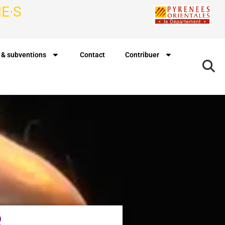
E·S
 & subventions
Contact
Contribuer
B