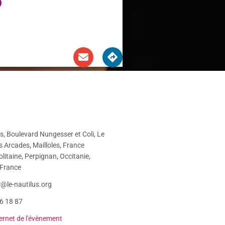
, Boulevard Nungesser et Coli, Le
s Arcades, Mailloles, France
litaine, Perpignan, Occitanie,
 France
@le-nautilus.org
6 18 87
ternet de l'évènement