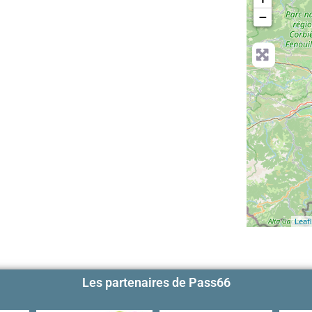
−
Leafl
Les partenaires de Pass66