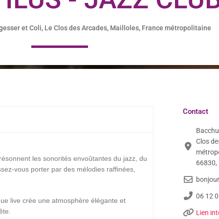
sser et Coli, Le Clos des Arcades, Mailloles, France métropolitaine
Contact
Bacchus
Clos de
métropo
 résonnent les sonorités envoûtantes du jazz, du
66830,
ssez-vous porter par des mélodies raffinées,
bonjour
06 12 0
que live crée une atmosphère élégante et
ête.
Lien in