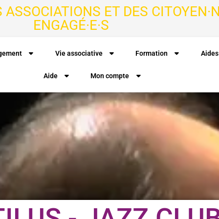
S ASSOCIATIONS ET DES CITOYEN·N
ENGAGÉ·E·S
agement
Vie associative
Formation
Aides
Aide
Mon compte
ILUS - JAZZ CLU