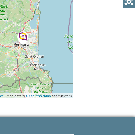
et
| Map data ©
OpenStreetMap
contributors