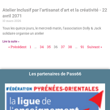
Atelier Inclusif par l’artisanat d’art et la créativité
- 22
avril 2071
10 mars 2026
Tous les quinze jours, le mercredi matin, l’association Dolly & Jack
solidaire organise un atelier
Lire la suite »
« Précédent
1
…
34
35
36
37
38
…
91
Suivant »
Les partenaires de Pass66