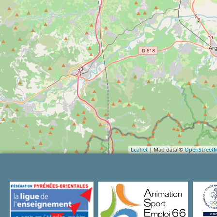
Leaflet
| Map data ©
OpenStreet