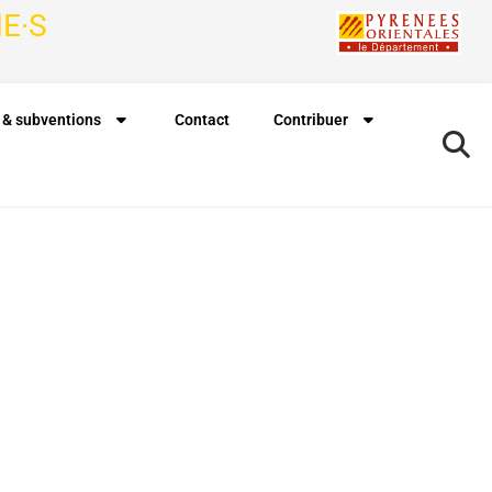
E·S
 & subventions
Contact
Contribuer
Rechercher à proximité de ma position