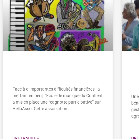
Sauvons l’Ecole de musique du
In
Conflent!
Fo
As
Face à d’importantes difficultés financières, la
mettant en péril, l’Ecole de musique du Conflent
Une 
a mis en place une “cagnotte participative” sur
béné
HelloAsso. Cette association
gest
agr
LIRE LA SUITE »
LIRE