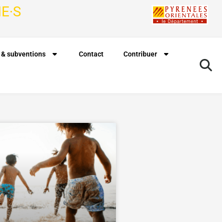
E·S
 & subventions
Contact
Contribuer