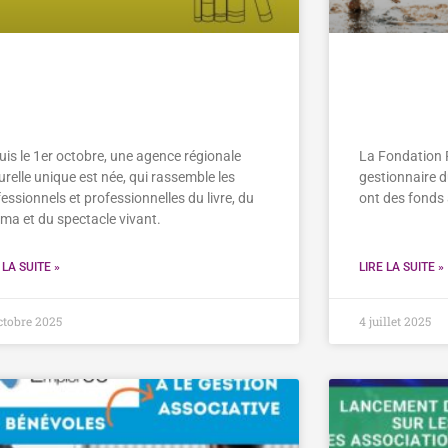
hésion à l’Agence Unique
La Fondat
citanie Culture
Canet sou
uis le 1er octobre, une agence régionale
La Fondation Pl
urelle unique est née, qui rassemble les
gestionnaire d
essionnels et professionnelles du livre, du
ont des fonds 
éma et du spectacle vivant.
 LA SUITE »
LIRE LA SUITE »
ctobre 2025
4 juillet 2025