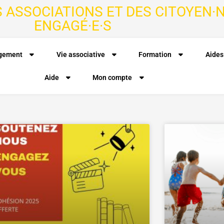
S ASSOCIATIONS ET DES CITOYEN·N
ENGAGÉ·E·S
agement
Vie associative
Formation
Aides
Aide
Mon compte