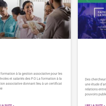
scrivez-vous au Certificat de
Grande en
rmation à la Gestion
relations
sociative
associati
publics
formation à la gestion associative pour les
voles et salariés des P.O La formation à la
Des chercheurs 
ion associative donnant lieu à un certificat
une étude d’am
éé
relations entre
pouvoirs public
 LA SUITE »
LIRE LA SUITE »