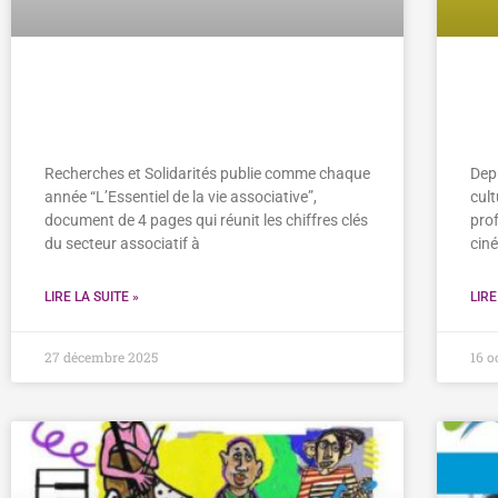
L’essentiel de la vie associative
Ad
des Pyrénées-Orientales
Oc
Recherches et Solidarités publie comme chaque
Dep
année “L’Essentiel de la vie associative”,
cult
document de 4 pages qui réunit les chiffres clés
prof
du secteur associatif à
cin
LIRE LA SUITE »
LIRE
27 décembre 2025
16 o