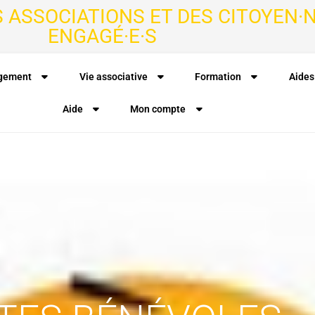
S ASSOCIATIONS ET DES CITOYEN·N
ENGAGÉ·E·S
agement
Vie associative
Formation
Aides
Aide
Mon compte