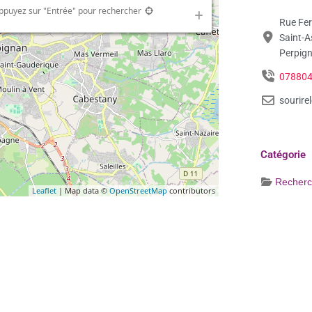
ppuyez sur "Entrée" pour rechercher
Rue Fer
Saint-A
Perpign
07880
sourire
Catégorie
Recherc
Leaflet
| Map data ©
OpenStreetMap
contributors