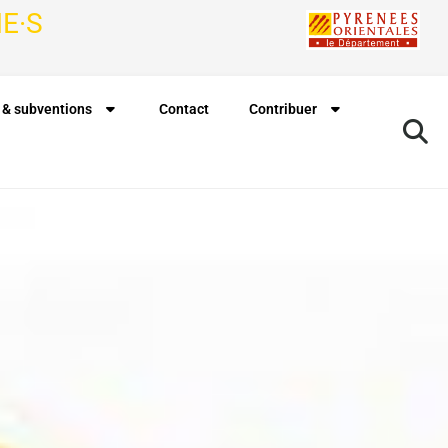
E·S
 & subventions
Contact
Contribuer