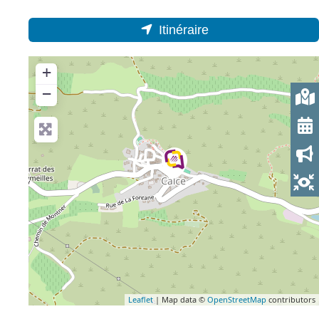
Itinéraire
+
−
Leaflet
| Map data ©
OpenStreetMap
contributors