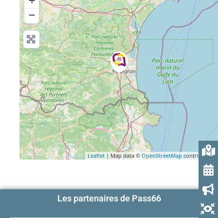
+
−
Leaflet
| Map data ©
OpenStreetMap
contributors
Les partenaires de Pass66