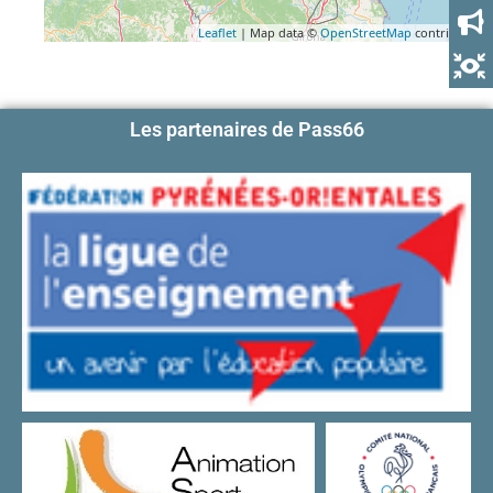
Leaflet
| Map data ©
OpenStreetMap
contributors
Les partenaires de Pass66