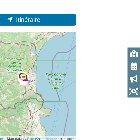
Itinéraire
et
| Map data ©
OpenStreetMap
contributors