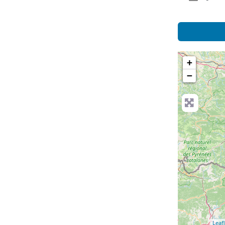
+
−
Leafl