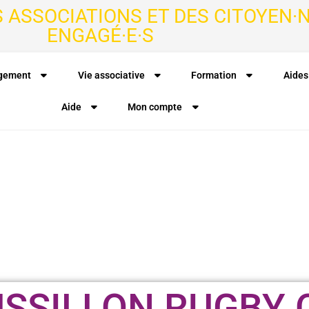
S ASSOCIATIONS ET DES CITOYEN·N
ENGAGÉ·E·S
agement
Vie associative
Formation
Aides
Aide
Mon compte
SSILLON RUGBY 