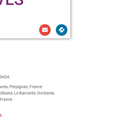
BADA
arès, Perpignan, France
litaine, Le Barcarès, Occitanie,
 France
8