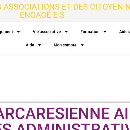
S ASSOCIATIONS ET DES CITOYEN·N
ENGAGÉ·E·S
agement
Vie associative
Formation
Aides
Aide
Mon compte
ARCARESIENNE AI
S ADMINISTRATI