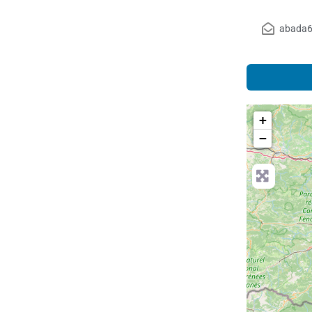
abada
+
−