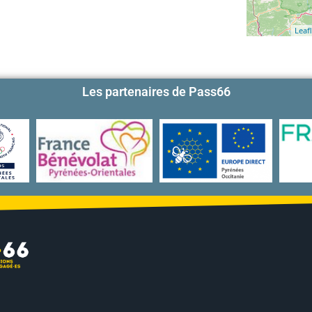
Leafl
Les partenaires de Pass66