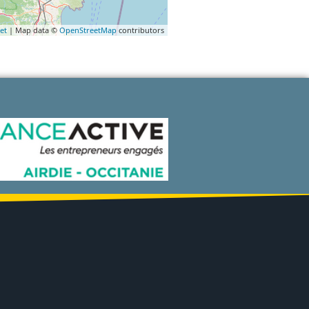
et
| Map data ©
OpenStreetMap
contributors