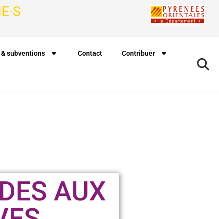
E·S
 & subventions
Contact
Contribuer
DES AUX
VES