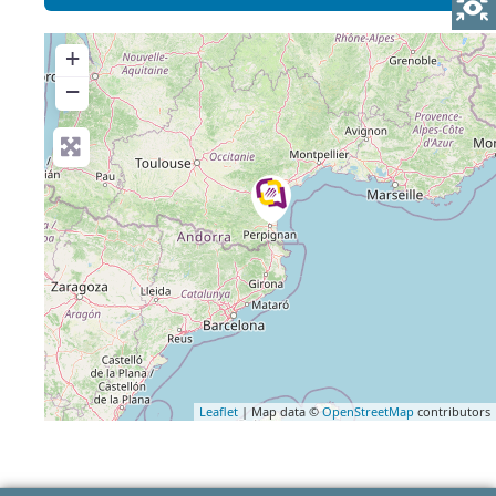
+
−
Leaflet
| Map data ©
OpenStreetMap
contributors