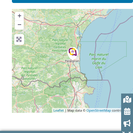
+
−
Leaflet
| Map data ©
OpenStreetMap
contributors