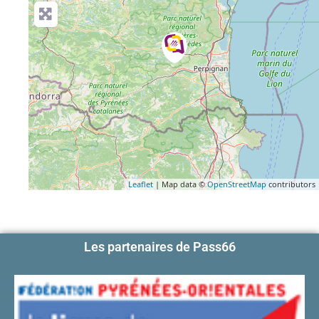
Leaflet
| Map data ©
OpenStreetMap
contributors
Les partenaires de Pass66