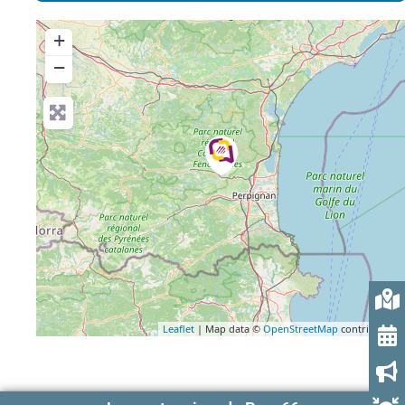
+
−
Leaflet
| Map data ©
OpenStreetMap
contributors