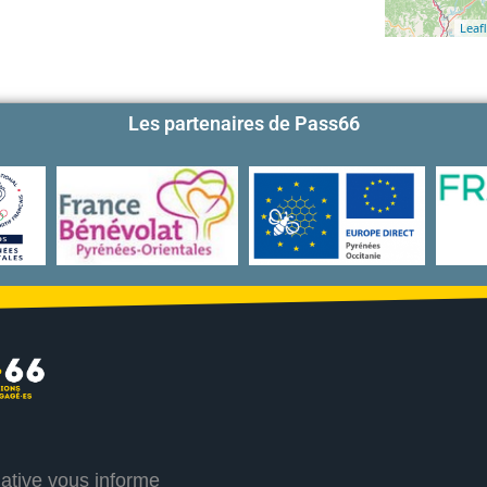
Leafl
Les partenaires de Pass66
iative vous informe