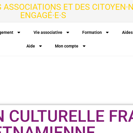
S ASSOCIATIONS ET DES CITOYEN·N
ENGAGÉ·E·S
agement
Vie associative
Formation
Aides
Aide
Mon compte
N CULTURELLE F
ETNAMIENNE