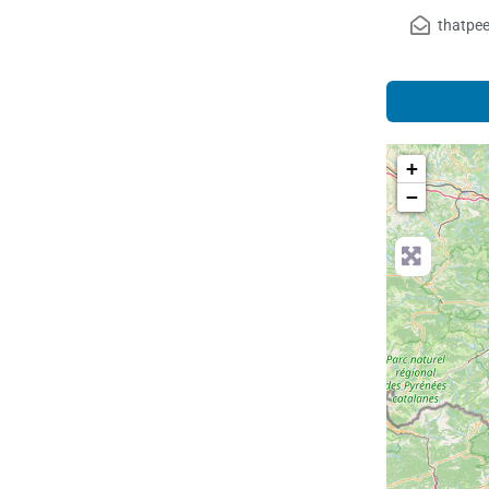
thatpe
+
−