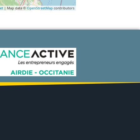
et
| Map data ©
OpenStreetMap
contributors