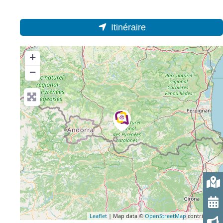
Itinéraire
+
−
Leaflet
| Map data ©
OpenStreetMap
contributors