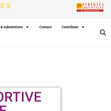
E·S
 & subventions
Contact
Contribuer
ORTIVE
E