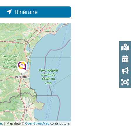
Itinéraire
et
| Map data ©
OpenStreetMap
contributors