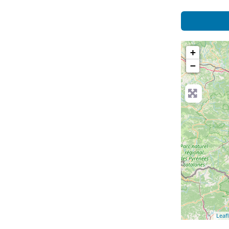
+
−
Leafl