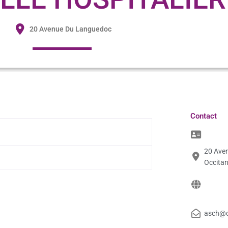
20 Avenue Du Languedoc
Contact
20 Ave
Occitan
asch@c