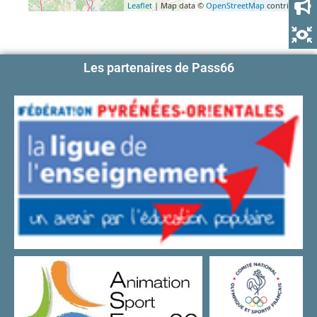
Leaflet
| Map data ©
OpenStreetMap
contributors
Les partenaires de Pass66