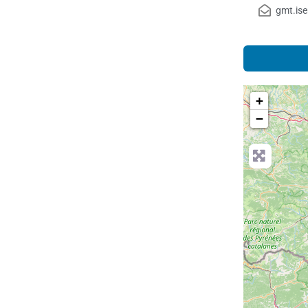
gmt.is
+
−