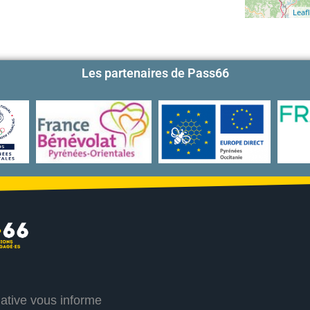
Leafl
Les partenaires de Pass66
iative vous informe