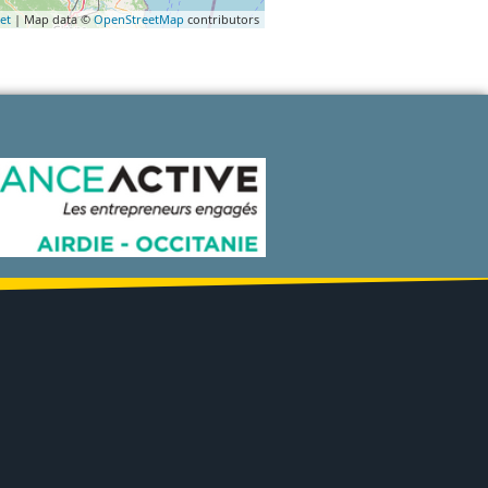
et
| Map data ©
OpenStreetMap
contributors