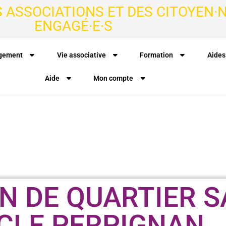
S ASSOCIATIONS ET DES CITOYEN·N
ENGAGÉ·E·S
agement
Vie associative
Formation
Aides
Aide
Mon compte
N DE QUARTIER S
CLE PERPIGNAN