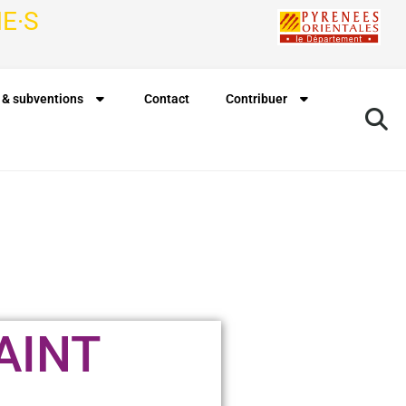
E·S
 & subventions
Contact
Contribuer
AINT