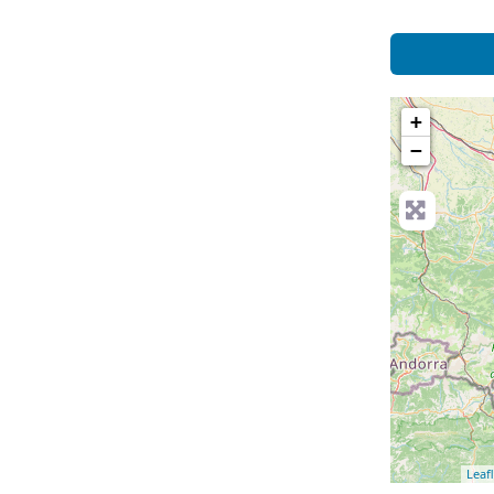
+
−
Leafl