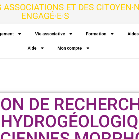
S ASSOCIATIONS ET DES CITOYEN·N
ENGAGÉ·E·S
agement
Vie associative
Formation
Aides
Aide
Mon compte
ION DE RECHERC
 HYDROGÉOLOGIQ
NCIENNES MORPH