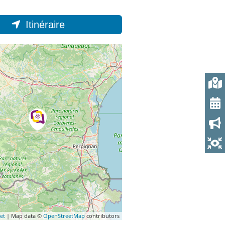
Itinéraire
et
| Map data ©
OpenStreetMap
contributors