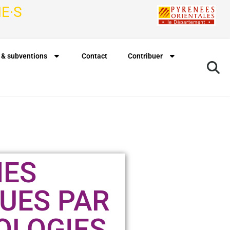
E·S
 & subventions
Contact
Contribuer
HES
UES PAR
OLOGIES