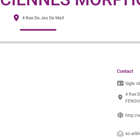
4 Rue Du Jeu De Mail
Contact
Sigle:
A
4 Rue D
FENOUI
http://
so.ark