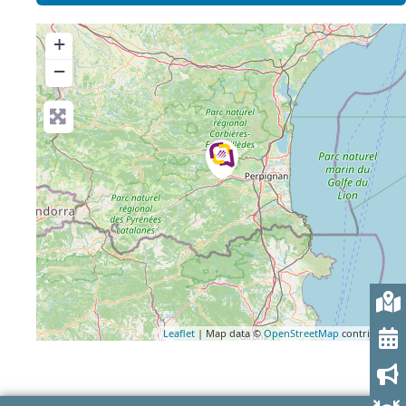
+
−
Leaflet
| Map data ©
OpenStreetMap
contributors