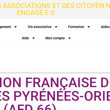
S ASSOCIATIONS ET DES CITOYEN·N
ENGAGÉ·E·S
agement
Vie associative
Formation
Aides
Aide
Mon compte
ION FRANÇAISE D
ES PYRÉNÉES-ORI
(AFD 66)