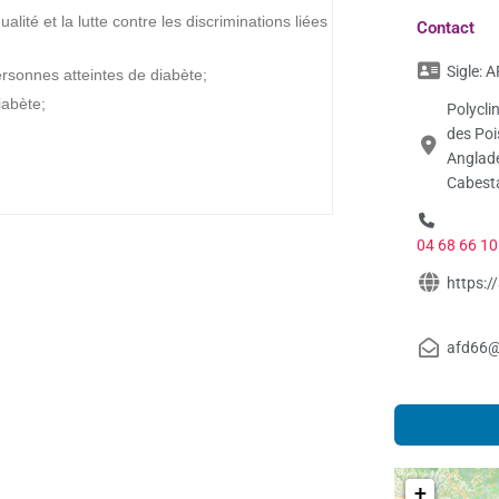
ité et la lutte contre les discriminations liées
Contact
Sigle:
A
rsonnes atteintes de diabète;
iabète;
Polycli
des Po
Anglade
Cabesta
04 68 66 10
https:/
afd66@
+