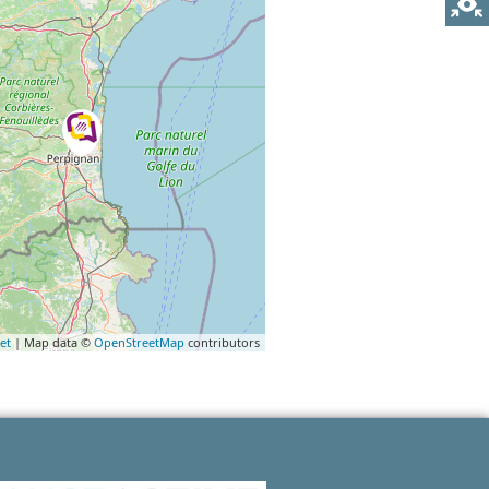
et
| Map data ©
OpenStreetMap
contributors