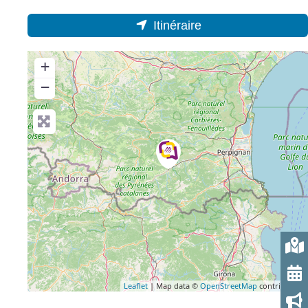
Itinéraire
+
−
Leaflet
| Map data ©
OpenStreetMap
contributors