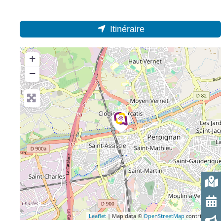
Itinéraire
+
−
Leaflet
| Map data ©
OpenStreetMap
contributors