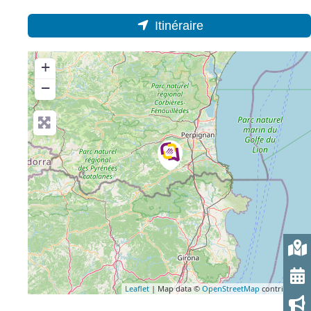
Itinéraire
+
−
Leaflet
| Map data ©
OpenStreetMap
contributors