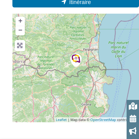
Itinéraire
+
−
Leaflet
| Map data ©
OpenStreetMap
contributors