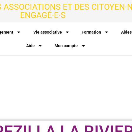
S ASSOCIATIONS ET DES CITOYEN·N
ENGAGÉ·E·S
agement
Vie associative
Formation
Aides
Aide
Mon compte
EZILLA LA RIVIE