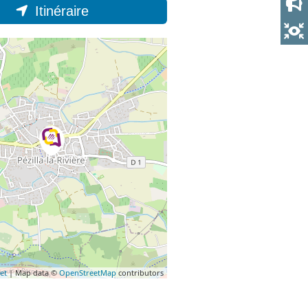
Itinéraire
et
| Map data ©
OpenStreetMap
contributors