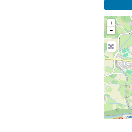
+
−
Leafl