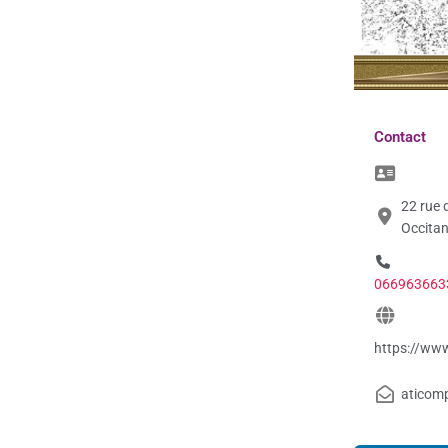
Contact
22 rue d
Occitan
066963663
https://w
aticom