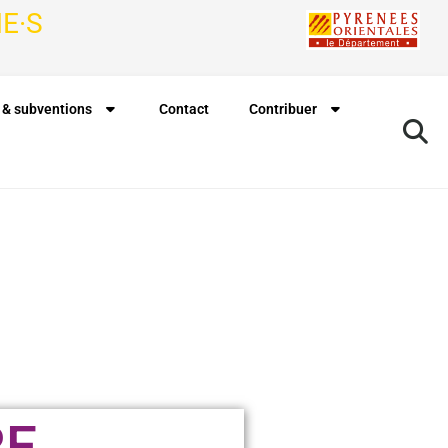
E·S
 & subventions
Contact
Contribuer
RE