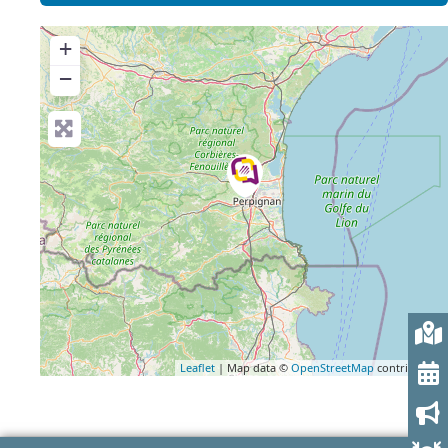
+
−
Leaflet
| Map data ©
OpenStreetMap
contributors