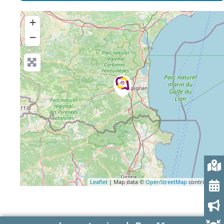
+
−
Leaflet
| Map data ©
OpenStreetMap
contributors