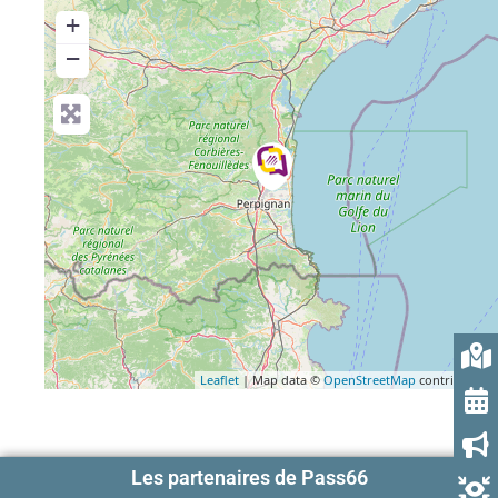
+
−
Leaflet
| Map data ©
OpenStreetMap
contributors
Les partenaires de Pass66