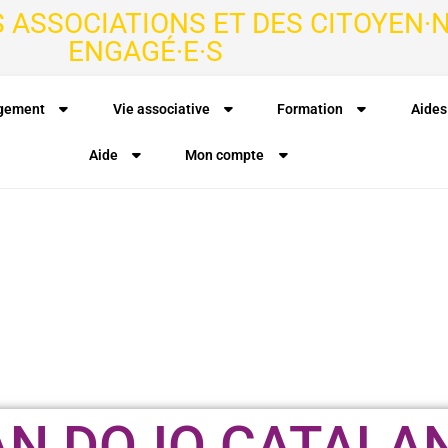
S ASSOCIATIONS ET DES CITOYEN·N
ENGAGÉ·E·S
agement
Vie associative
Formation
Aides
Aide
Mon compte
AN DOJO CATALA