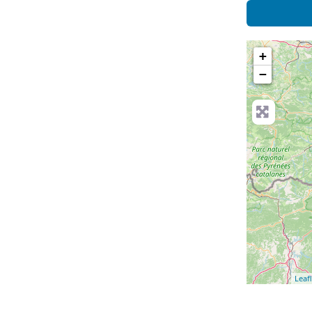
+
−
Leafl