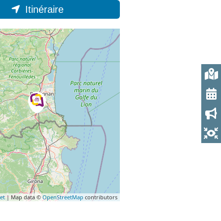
Itinéraire
et
| Map data ©
OpenStreetMap
contributors