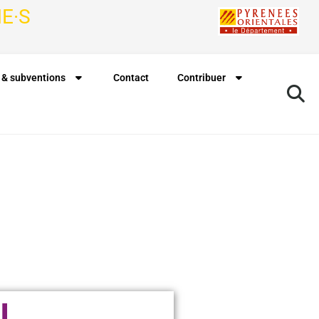
E·S
 & subventions
Contact
Contribuer
N