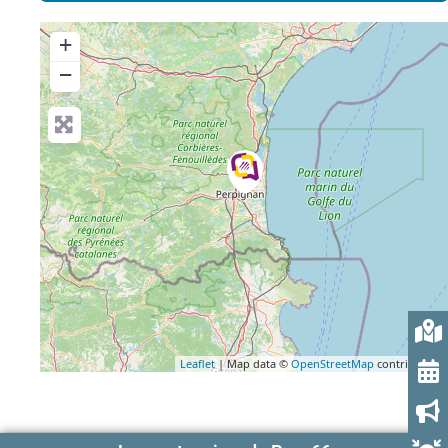
+
−
Leaflet
| Map data ©
OpenStreetMap
contributors